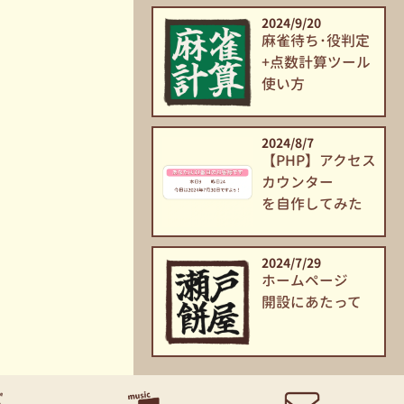
2024/9/20
麻雀
待ち･
役判定
+点数
計算
ツール
使い方
2024/8/7
【PHP】
アクセス
カウンター
を自作
してみた
2024/7/29
ホームページ
開設
に
あたって